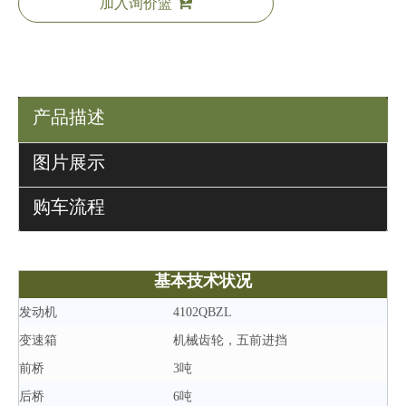
加入询价篮
产品描述
图片展示
购车流程
基本技术状况
发动机
4102QBZL
变速箱
机械齿轮，五前进挡
前桥
3吨
后桥
6吨