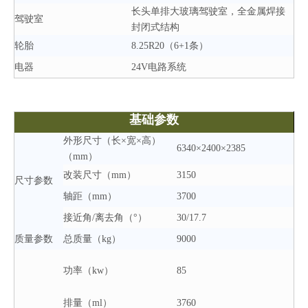
长头单排大玻璃驾驶室，全金属焊接
驾驶室
封闭式结构
轮胎
8.25R20（6+1条）
电器
24V电路系统
基础参数
外形尺寸（长×宽×高）
6340×2400×2385
（mm）
改装尺寸（mm）
3150
尺寸参数
轴距（mm）
3700
接近角/离去角（°）
30/17.7
质量参数
总质量（kg）
9000
功率（kw）
85
排量（ml）
3760