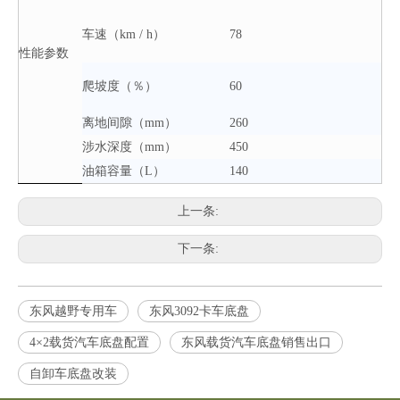
车速（km / h）
78
性能参数
爬坡度（％）
60
离地间隙（mm）
260
涉水深度（mm）
450
油箱容量（L）
140
上一条:
下一条:
东风越野专用车
东风3092卡车底盘
4×2载货汽车底盘配置
东风载货汽车底盘销售出口
自卸车底盘改装