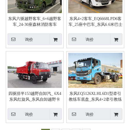
东风六驱越野客车_6×6越野客
东风4×2客车_EQ6668LPD6客
车_24-30座森林消防客车
车_25座中巴车_东风6.6米巴士
车
询价
询价
四驱排半153越野自卸汽_ 6X4
东风EQ5126XLHL6D1型牵引
东风红旋风_东风自卸越野卡
教练车底盘_东风4×2牵引教练
车
车底盘_EQ5126XLHL6D1牵引
车底盘
询价
询价