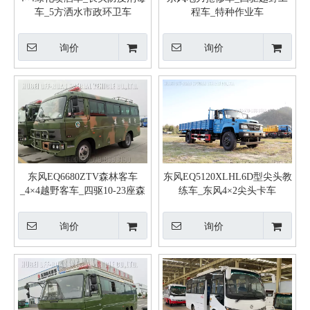
车_5方洒水市政环卫车
程车_特种作业车
询价
询价
东风EQ6680ZTV森林客车
东风EQ5120XLHL6D型尖头教
_4×4越野客车_四驱10-23座森
练车_东风4×2尖头卡车
林消防客车
_EQ5121XLHL6D尖头卡车
询价
询价