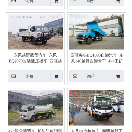
询价
询价
东风越野载货汽车_东风
四驱尖头EQ1093自卸汽车_东
EQ2070改装液压板车_四驱越
风140越野自卸卡车_4×4工矿
野载货车
专用车170马力
询价
询价
4×4绿化喷洒车_长头防疫消毒
东风电力抢修车_四驱越野工